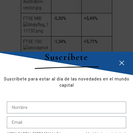
FTSE MIB
-5,30%
+5,49%
FTSE 100
-1,34%
+5,71%
Suscríbete
DOW JONES
-2,10%
+5,43%
Suscríbete para estar al día de las novedades en el mundo
capital
S&P 500
-2,06%
+12,09%