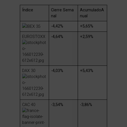
Índice
Cierre
Sema
Acumulado
A
nal
nual
-4,42%
+5,65%
IBEX 35
EUROSTOXX
-4,64%
+2,59%
DAX 30
-4,03%
+5,43%
CAC 40
-3,54%
-3,86%