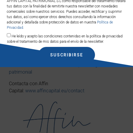
AFFIN CAPITAL PATRIMONIAL S.L como responsable del tratamiento tratará
tus datos con la finalidad de remitirte nuestra newsletter con novedades
comerciales sobre nuestros servicios. Puedes acceder, rectificar y suprimir
NASDAQ
-3,06%
+9,60%
tus datos, así como ejercer otros derechos consultando la información
100
adicional y detallada sobre protección de datos en nuestra
Política de
Privacidad
.
He leído y acepto las condiciones contenidas en la política de privacidad
sobre el tratamiento de mis datos para el envío de la newsletter.
SUSCRIBIRSE
Mas información en:
www.affincapital.eu/gestión-
patrimonial
Contacta con Affin
Capital:
www.affincapital.eu/contact