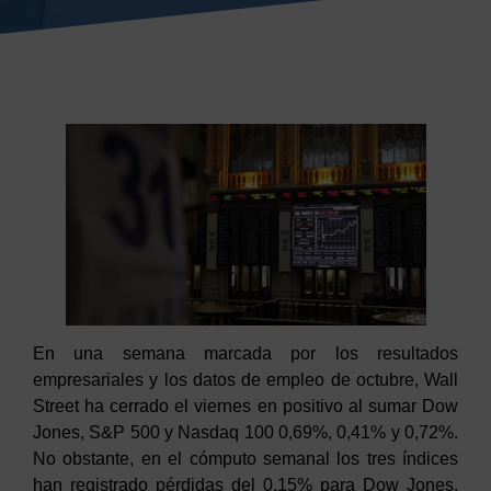
En una
semana marcada por los resultados
empresariales y
los
datos
de empleo de octubre
,
Wall
Street ha cerrado el
viernes
en positivo al sumar Dow
Jones, S&P 500 y Nasdaq 100
0,6
9
%,
0,41%
y 0,
72
%
.
No obstante, e
n el cómputo semanal
los tres índices
han registrado pérdidas del 0,15% para
Dow Jones,