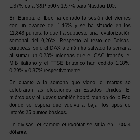
1,37% para
S&P 500
y 1,57% para Nasdaq 100.
En Europa, e
l Ibex
h
a
cerrado la sesión del
viernes
con un
avance
del
1
,
46
% y se ha situado en los
11.8
43
puntos, lo que ha supuesto una
revalorización
semanal del 0,
26
%.
Respecto al resto de Bolsas
europeas,
sólo
el
DAX alemán
ha salvado la semana
al sumar un 0,23% mientras que
el CAC francés, el
MIB italiano y el FTSE británico
han cedido
1,
18
%,
0
,2
9
% y
0
,
87
% respectivamente.
En cuanto a la semana que viene, el martes se
celebrarán las elecciones en Estados Unidos. El
miércoles y el jueves también habrá reunión de la Fed
donde se espera que vuelva a bajar los tipos de
interés 25 puntos básicos.
En divisas,
e
l cambio euro/dólar
se sitúa
en 1,0
8
3
4
dólares.