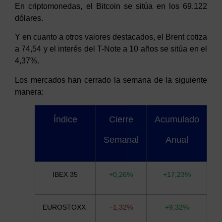
En criptomonedas, el Bitcoin se sitúa en los
6
9
.
122
dólares.
Y en cuanto a otros valores destacados, el Brent cotiza
a 7
4
,
54
y el interés del T-Note a 10 años se sitúa en el
4,
37
%.
Los mercados han cerrado la semana de la siguiente
manera:
Índice
Cierre
Acumulado
Semanal
Anual
IBEX 35
+
0,
26
%
+1
7
,
2
3%
EUROSTOXX
–
1
,
32
%
+9,32%