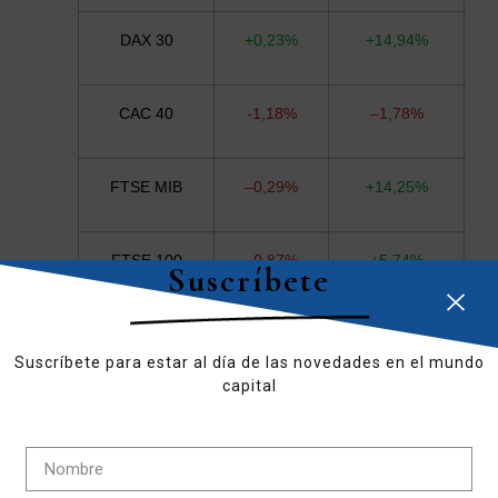
DAX 30
+
0,2
3
%
+1
4
,9
4
%
CAC 40
-1,
18
%
–
1
,
78
%
FTSE MIB
–
0
,2
9
%
+14,
2
5%
FTSE 100
–
0
,
87
%
+
5
,7
4
%
Suscríbete
DOW JONES
+11,
58
%
–
0
,
15
%
Suscríbete para estar al día de las novedades en el mundo
capital
S&P 500
+2
0
,
10
%
–
1
,
37
%
NASDAQ 100
+
19
,
0
6%
-1
,5
7
%