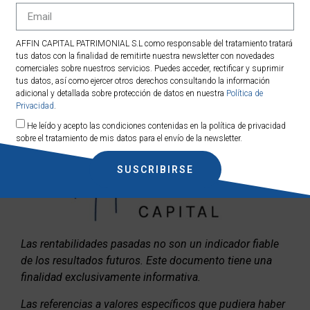
Mas información en:
www.affincapital.eu/gestión-
AFFIN CAPITAL PATRIMONIAL S.L como responsable del tratamiento tratará
tus datos con la finalidad de remitirte nuestra newsletter con novedades
patrimonial
comerciales sobre nuestros servicios. Puedes acceder, rectificar y suprimir
tus datos, así como ejercer otros derechos consultando la información
Contacta con Affin Capital:
www.affincapital.eu/contact
adicional y detallada sobre protección de datos en nuestra
Política de
Privacidad
.
He leído y acepto las condiciones contenidas en la política de privacidad
sobre el tratamiento de mis datos para el envío de la newsletter.
SUSCRIBIRSE
Las rentabilidades pasadas no son un indicador fiable
de los resultados futuros. Este documento tiene una
finalidad exclusivamente informativa.
Las referencias a valores específicos que pudiera haber