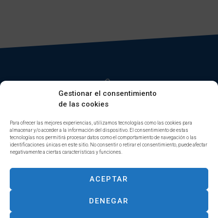
Gestionar el consentimiento
de las cookies
Para ofrecer las mejores experiencias, utilizamos tecnologías como las cookies para
almacenar y/o acceder a la información del dispositivo. El consentimiento de estas
INICIO
FINANZAS CORPORATIVAS
tecnologías nos permitirá procesar datos como el comportamiento de navegación o las
identificaciones únicas en este sitio. No consentir o retirar el consentimiento, puede afectar
DIGITAL ASSETS
GESTIÓN PATRIMONIAL
negativamente a ciertas características y funciones.
EQUIPO
EFICIENCIA ENERGÉTICA
CONTACTO
CONSULTORÍA ESTRATÉGICA
ACEPTAR
DENEGAR
Aviso Legal & Política de Privacidad