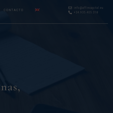
info@affincapital.eu
CONTACTO
+34.935.405.318
anas,