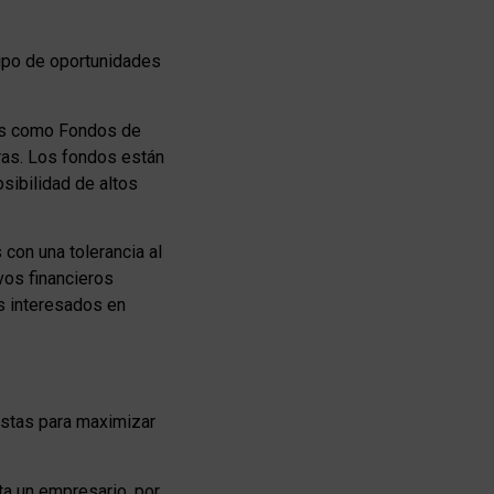
tipo de oportunidades
les como Fondos de
ras. Los fondos están
osibilidad de altos
 con una tolerancia al
vos financieros
es interesados en
istas para maximizar
ta un empresario, por