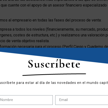
 que cuente con el apoyo de un asesor financiero especializado 
os al empresario en todas las fases del proceso de venta:
presa a todos los niveles (financieramente, su mercado, produc
genes, costes de estructura, etc.) y realizamos una valoración 
cio de venta objetivo realista.
formación necesaria para el proceso (Perfil Ciego y Cuaderno de
ciera).
s objetivos estratégicos de la transacción (porcentaje a vender, p
Suscríbete
garantías a solicitar, posibilidad de precios aplazados, etc.)
úsqueda de los candidatos tanto industriales como financieros
 ellos, firmamos documento de confidencialidad e iniciamos con
ta de intenciones con el candidato más adecuado.
uscríbete para estar al día de las novedades en el mundo capit
boramos con el empresario en el proceso de Due Diligence (revi
omprador, negociamos las condiciones finales y colaboramos con
 redacción de los contratos definitivos.
e fusión de compañías, ¿cómo aseguran que la integración sea e