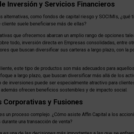
e Inversión y Servicios Financieros
es alternativas, como fondos de capital riesgo y SOCIMIs, ¿qué 
e cliente suele beneficiarse más de ellas?
nativas que ofrecemos abarcan un amplio rango de opciones ta
sobre todo, inversión directa en Empresas consolidadas, entre ot
res que buscan diversificar sus carteras a largo plazo, con la p
 cliente, este tipo de productos son más adecuados para aquellos
foque a largo plazo, que buscan diversificar más allá de los acti
po de inversiones puede ser especialmente atractivo para client
 además ofrecen beneficios sostenibles y de impacto social.
s Corporativas y Fusiones
es un proceso complejo. ¿Cómo asiste Affin Capital a los accion
s durante una transacción de venta?
a es una de las decisiones más importantes a las que se enfren