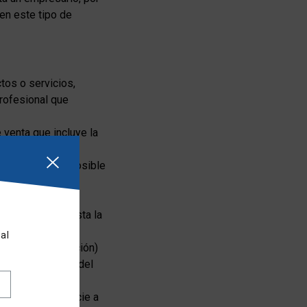
en este tipo de
tos o servicios,
profesional que
 venta que incluye la
recio objetivo, posible
 más adecuados,
versaciones, hasta la
al
sión de información)
 el asesor legal del
xitosa y beneficie a