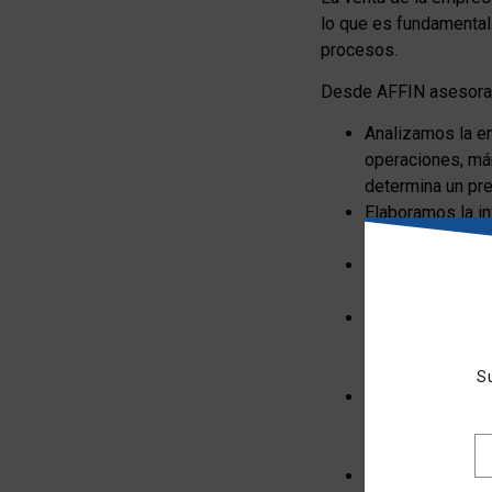
lo que es fundamental
procesos.
Desde AFFIN asesoram
Analizamos la em
operaciones, már
determina un pre
Elaboramos la in
información finan
Definición de lo
precio variable, 
Realizamos la b
contactamos con
firma de una Car
S
Finalmente, cola
que realiza el c
empresario en la
En operaciones d