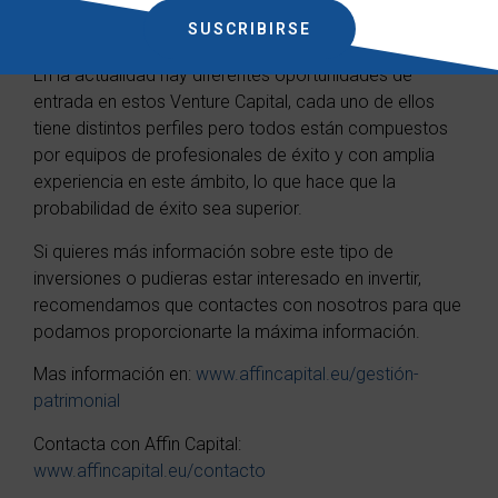
llegue a buen puerto, queda compensado con el éxito
SUSCRIBIRSE
de los demás.
En la actualidad hay diferentes oportunidades de
entrada en estos Venture Capital, cada uno de ellos
tiene distintos perfiles pero todos están compuestos
por equipos de profesionales de éxito y con amplia
experiencia en este ámbito, lo que hace que la
probabilidad de éxito sea superior.
Si quieres más información sobre este tipo de
inversiones o pudieras estar interesado en invertir,
recomendamos que contactes con nosotros para que
podamos proporcionarte la máxima información.
Mas información en:
www.affincapital.eu/gestión-
patrimonial
Contacta con Affin Capital:
www.affincapital.eu/contacto