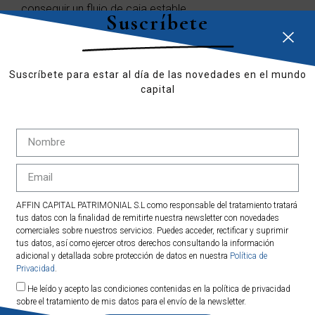
conseguir un flujo de caja estable.
Suscríbete
4ª Expansión y Salida: son las dos últimas fases dónde
después de un período de expansión en nuevos
mercados se procede a la venta de la Startup.
Suscríbete para estar al día de las novedades en el mundo
capital
La manera más fácil y recomendable de invertir en
estas empresas es mediante la participación en un
Venture Capital, que entran en las compañías cuando
están en fase seed o early (según el Venture Capital).
Los Venture Capital son empresas que no solo
invierten en startups sino que están compuestas de
AFFIN CAPITAL PATRIMONIAL S.L como responsable del tratamiento tratará
mentores y expertos que acompañan, orientan y
tus datos con la finalidad de remitirte nuestra newsletter con novedades
supervisan a estos emprendedores para que sus
comerciales sobre nuestros servicios. Puedes acceder, rectificar y suprimir
proyectos acaben siendo proyectos de éxito.
tus datos, así como ejercer otros derechos consultando la información
adicional y detallada sobre protección de datos en nuestra
Política de
Invertir en un Venture Capital es invertir en distintas
Privacidad
.
startups, lo que conlleva que el riesgo quede
He leído y acepto las condiciones contenidas en la política de privacidad
neutralizado ya que en el caso de que un proyecto no
sobre el tratamiento de mis datos para el envío de la newsletter.