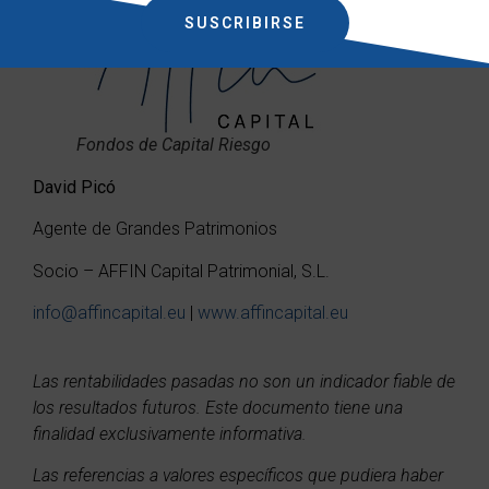
SUSCRIBIRSE
Fondos de Capital Riesgo
David Picó
Agente de Grandes Patrimonios
Socio – AFFIN Capital Patrimonial, S.L.
info@affincapital.eu
|
www.affincapital.eu
Las rentabilidades pasadas no son un indicador fiable de
los resultados futuros. Este documento tiene una
finalidad exclusivamente informativa.
Las referencias a valores específicos que pudiera haber