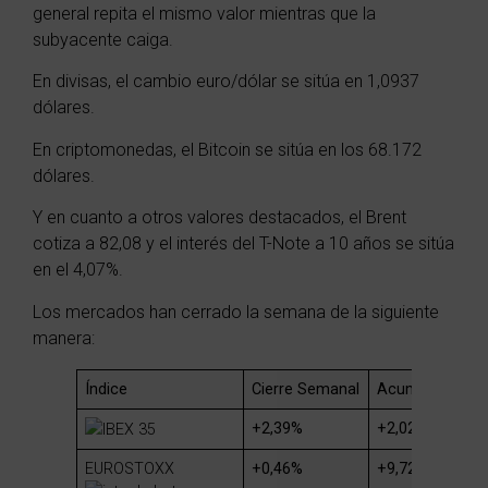
general repita el mismo valor mientras que la
subyacente caiga.
En divisas, el cambio euro/dólar se sitúa en 1,0937
dólares.
En criptomonedas, el Bitcoin se sitúa en los 68.172
dólares.
Y en cuanto a otros valores destacados, el Brent
cotiza a 82,08 y el interés del T-Note a 10 años se sitúa
en el 4,07%.
Los mercados han cerrado la semana de la siguiente
manera:
Índice
Cierre
Semanal
Acumulado
Anu
+2,39%
+2,02%
IBEX 35
EUROSTOXX
+0,46%
+9,72%