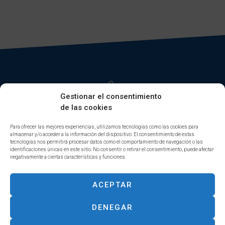
Gestionar el consentimiento
de las cookies
Para ofrecer las mejores experiencias, utilizamos tecnologías como las cookies para
almacenar y/o acceder a la información del dispositivo. El consentimiento de estas
INICIO
FINANZAS CORPORATIVAS
tecnologías nos permitirá procesar datos como el comportamiento de navegación o las
DIGITAL ASSETS
GESTIÓN PATRIMONIAL
identificaciones únicas en este sitio. No consentir o retirar el consentimiento, puede afectar
negativamente a ciertas características y funciones.
EQUIPO
EFICIENCIA ENERGÉTICA
CONTACTO
CONSULTORÍA ESTRATÉGICA
ACEPTAR
DENEGAR
Aviso Legal & Política de Privacidad