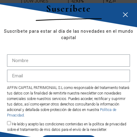
DOW JONES
-0,93%
+2,74%
Suscríbete
S&P 500
-0,26%
+7,42%
Suscríbete para estar al día de las novedades en el mundo
capital
NASDAQ 100
-1,55%
+8,75%
AFFIN CAPITAL PATRIMONIAL S.L como responsable del tratamiento tratará
tus datos con la finalidad de remitirte nuestra newsletter con novedades
Mas información en:
www.affincapital.eu/gestión-
comerciales sobre nuestros servicios. Puedes acceder, rectificar y suprimir
tus datos, así como ejercer otros derechos consultando la información
patrimonial
adicional y detallada sobre protección de datos en nuestra
Política de
Privacidad
.
Contacta con Affin
He leído y acepto las condiciones contenidas en la política de privacidad
Capital:
www.affincapital.eu/contact
sobre el tratamiento de mis datos para el envío de la newsletter.