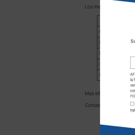
Los mercados han cerra
IBEX
S
EUROSTOXX
DOW
S&P 500
AF
NASDAQ
100
la 
ser
con
Mas información en:
ww
Pol
Contacta con Affin Capi
tra