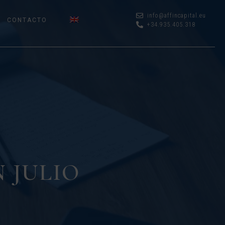
info@affincapital.eu
CONTACTO
+34.935.405.318
 JULIO