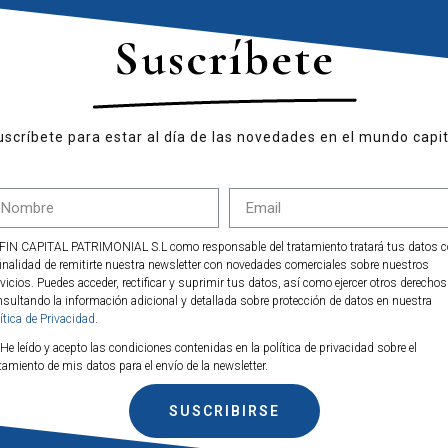
do la semana de la siguiente manera:
Suscríbete
CIERRE
SEMANAL
ACUMULADO ANUAL
-3
,59%
+12,39%
uscríbete para estar al día de las novedades en el mundo capit
-3,69%
+11,68%
-1,96%
+1,77%
-1,16%
+14,57%
FIN CAPITAL PATRIMONIAL S.L como responsable del tratamiento tratará tus datos 
-0,94%
+37,93%
finalidad de remitirte nuestra newsletter con novedades comerciales sobre nuestros
vicios. Puedes acceder, rectificar y suprimir tus datos, así como ejercer otros derechos
sultando la información adicional y detallada sobre protección de datos en nuestra
w.affincapital.eu/gestión-patrimonial
ítica de Privacidad
.
tal:
www.affincapital.eu/contact
He leído y acepto las condiciones contenidas en la política de privacidad sobre el
tamiento de mis datos para el envío de la newsletter.
SUSCRIBIRSE