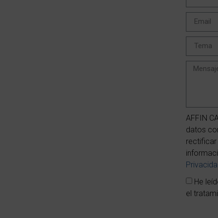
AFFIN CA
datos con
rectifica
informaci
Privacid
He leí
el tratam