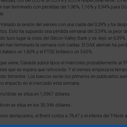
Nasdaq 100 del 0,55%, un 0,29% y 0,35% respectivamente. En e
én han terminado con pérdidas del 1,96%, 1,16% y 0,94% para D
te.
erminado la sesión del viernes con una caída del 0,39% y ha de
tos. Esto ha supuesto una pérdida semanal del 3,59%, la peor d
 tuvo lugar la crisis del Silicon Valley Bank y se dejó un 6,09%
én han terminado la semana con caídas. El DAX alemán ha perd
 italiano un 1,60% y el FTSE británico un 3,65%.
que viene, Canadá subirá tipos el miércoles probablemente al 5
ense que se espera que retroceda. Y el viernes empieza la temp
undo trimestre. Los bancos serán los primeros en publicarlos 
poco impacto en el mercado esta semana.
uro/dólar se sitúa en 1,0967 dólares.
tcoin se sitúa en los 30.346 dólares.
res destacados, el Brent cotiza a 78,47 y el interés del T-Note a