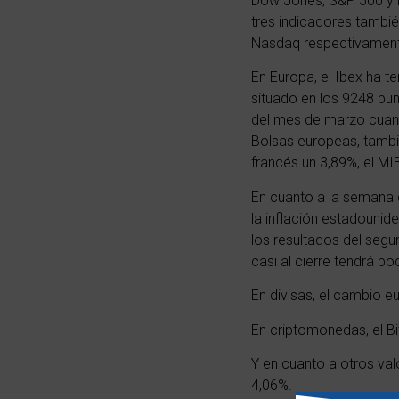
Dow Jones,
S&P 500
y 
tres indicadores tambi
Nasdaq respectivamen
En Europa, el Ibex ha t
situado en los 9248 pun
del mes de marzo cuando
Bolsas europeas, tambi
francés un 3,89%, el MIB
En cuanto a la semana 
la inflación estadounid
los resultados del seg
casi al cierre tendrá 
En divisas, el cambio e
En criptomonedas, el Bi
Y en cuanto a otros valo
4,06%.