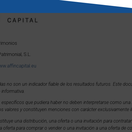
rimonios
atrimonial, S.L.
w.affincapital.eu
das no son un indicador fiable de los resultados futuros. Este do
 informativa.
es específicos que pudiera haber no deben interpretarse como un
s valores y constituyen menciones con carácter exclusivamente il
tuye una distribución, una oferta o una invitación para contratar 
na oferta para comprar o vender o una invitación a una oferta de 