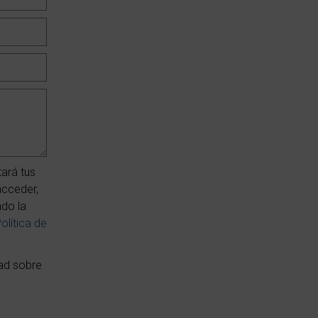
ará tus
acceder,
ndo la
olítica de
dad sobre