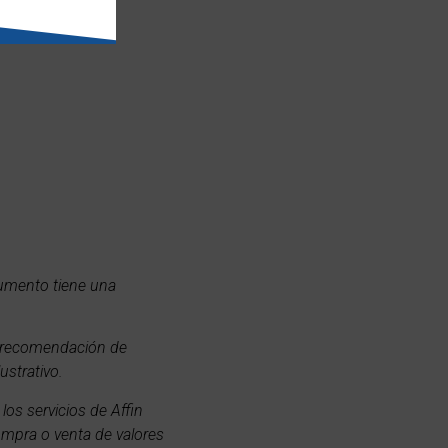
cumento tiene una
a recomendación de
ustrativo.
los servicios de Affin
compra o venta de valores