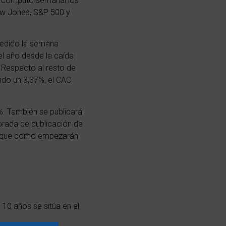
l cómputo semanal los
ow Jones, S&P 500 y
spedido la semana
el año desde la caída
. Respecto al resto de
ido un 3,37%, el CAC
%. También se publicará
orada de publicación de
aunque como empezarán
 10 años se sitúa en el