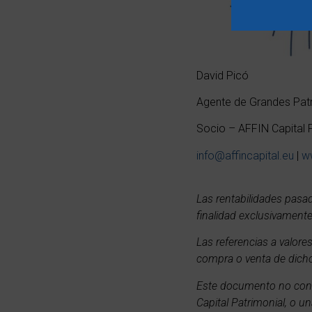
David Picó
Agente de Grandes Pat
Socio – AFFIN Capital P
info@affincapital.eu
|
ww
Las rentabilidades pasa
finalidad exclusivamente
Las referencias a valor
compra o venta de dicho
Este documento no consti
Capital Patrimonial, o u