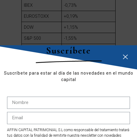
IBEX
-0,73%
EUROSTOXX
+0,19%
DOW
+1,15%
S&P 500
-1,55%
Suscríbete
NASDAQ
-3,11%
Mas información en:
www.affincapital.eu/gestión-
Suscríbete para estar al día de las novedades en el mundo
patrimonial
capital
Contacta con Affin Capital:
www.affincapital.eu/contact
AFFIN CAPITAL PATRIMONIAL S.L como responsable del tratamiento tratará
tus datos con la finalidad de remitirte nuestra newsletter con novedades