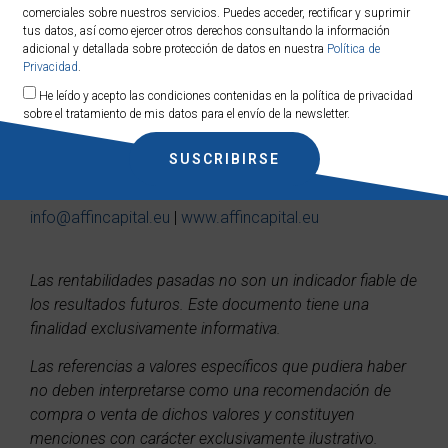
comerciales sobre nuestros servicios. Puedes acceder, rectificar y suprimir
tus datos, así como ejercer otros derechos consultando la información
adicional y detallada sobre protección de datos en nuestra
Política de
Privacidad
.
He leído y acepto las condiciones contenidas en la política de privacidad
David Picó
sobre el tratamiento de mis datos para el envío de la newsletter.
Agente de Grandes Patrimonios
SUSCRIBIRSE
Socio – AFFIN Capital Patrimonial, S.L.
info@affincapital.eu
|
www.affincapital.eu
Las rentabilidades pasadas no son un indicador fiable de
los resultados futuros. Este documento tiene una
finalidad exclusivamente informativa.
Las referencias a valores específicos que pudiera haber
no deben interpretarse como una recomendación de
compra o venta de dichos valores y constituyen
menciones con carácter exclusivamente ilustrativo.