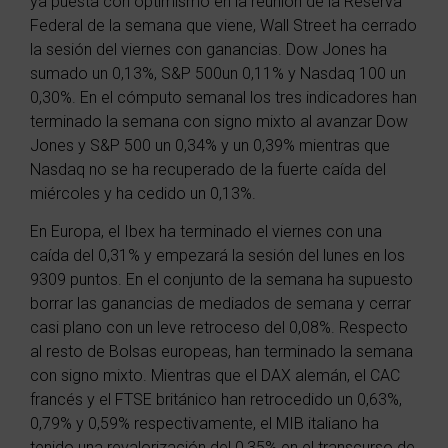
ya puesta con optimismo en la reunión de la Reserva
Federal de la semana que viene, Wall Street ha cerrado
la sesión del viernes con ganancias. Dow Jones ha
sumado un 0,13%,
S&P 500
un 0,11% y Nasdaq 100 un
0,30%. En el cómputo semanal los tres indicadores han
terminado la semana con signo mixto al avanzar Dow
Jones y S&P 500 un 0,34% y un 0,39% mientras que
Nasdaq no se ha recuperado de la fuerte caída del
miércoles y ha cedido un 0,13%.
En Europa, el Ibex ha terminado el viernes con una
caída del 0,31% y empezará la sesión del lunes en los
9309 puntos. En el conjunto de la semana ha supuesto
borrar las ganancias de mediados de semana y cerrar
casi plano con un leve retroceso del 0,08%. Respecto
al resto de Bolsas europeas, han terminado la semana
con signo mixto. Mientras que el DAX alemán, el CAC
francés y el FTSE británico han retrocedido un 0,63%,
0,79% y 0,59% respectivamente, el MIB italiano ha
tenido una revalorización del 0,35% en el transcurso de