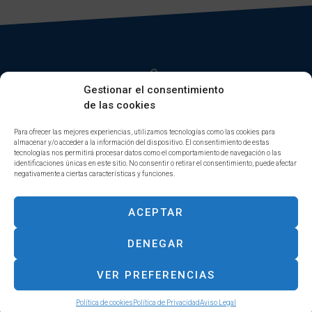
Gestionar el consentimiento
de las cookies
Para ofrecer las mejores experiencias, utilizamos tecnologías como las cookies para
almacenar y/o acceder a la información del dispositivo. El consentimiento de estas
INICIO
FINANZAS CORPORATIVAS
tecnologías nos permitirá procesar datos como el comportamiento de navegación o las
identificaciones únicas en este sitio. No consentir o retirar el consentimiento, puede afectar
DIGITAL ASSETS
GESTIÓN PATRIMONIAL
negativamente a ciertas características y funciones.
EQUIPO
EFICIENCIA ENERGÉTICA
CONTACTO
CONSULTORÍA ESTRATÉGICA
ACEPTAR
DENEGAR
Aviso Legal & Política de Privacidad
VER PREFERENCIAS
Política de cookies
Política de Privacidad
Aviso Legal