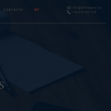
info@affincapital.eu
CONTACTO
+34.935.405.318
S