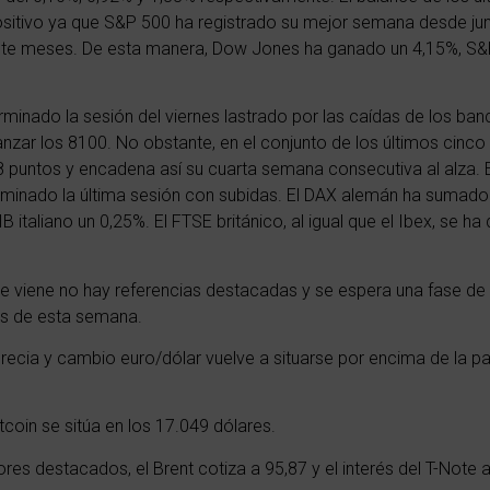
sitivo ya que S&P 500 ha registrado su mejor semana desde ju
ete meses. De esta manera, Dow Jones ha ganado un 4,15%,
S&
erminado la sesión del viernes lastrado por las caídas de los ba
nzar los 8100. No obstante, en el conjunto de los últimos cinco
8 puntos y encadena así su cuarta semana consecutiva al alza. E
rminado la última sesión con subidas. El DAX alemán ha sumado
B italiano un 0,25%. El FTSE británico, al igual que el Ibex, se 
e viene no hay referencias destacadas y se espera una fase d
les de esta semana.
aprecia y cambio euro/dólar vuelve a situarse por encima de la p
tcoin se sitúa en los 17.049 dólares.
res destacados, el Brent cotiza a 95,87 y el interés del T-Note a