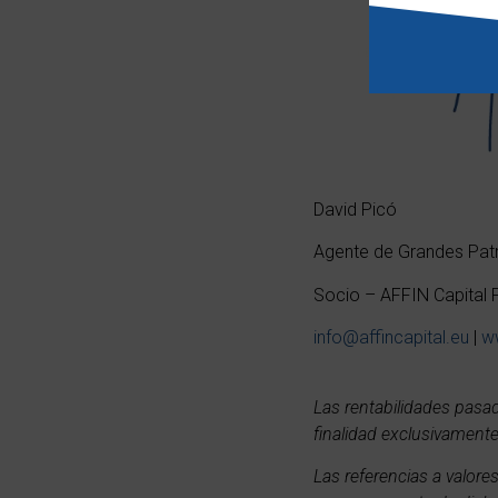
David Picó
Agente de Grandes Pat
Socio – AFFIN Capital P
info@affincapital.eu
|
ww
Las rentabilidades pasa
finalidad exclusivamente
Las referencias a valor