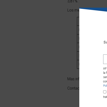
3,81%.
Los mercados han cerra
IBEX
EUROSTOXX
S
DOW
S&P 500
NASDAQ
AF
la 
ser
Mas información en:
ww
con
Pol
Contacta con Affin Capi
tra