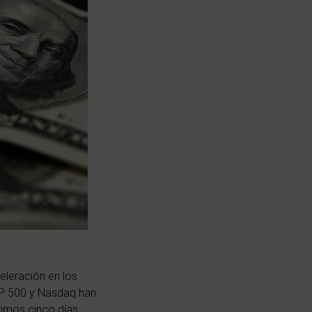
leración en los
P 500
y Nasdaq han
timos cinco días