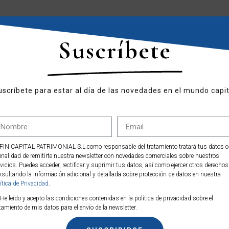
do la semana de la siguiente manera:
Suscríbete
CIERRE
SEMANAL
+1,96%
+4,88%
uscríbete para estar al día de las novedades en el mundo capit
+4,15%
+5,90%
+8,10%
FIN CAPITAL PATRIMONIAL S.L como responsable del tratamiento tratará tus datos 
finalidad de remitirte nuestra newsletter con novedades comerciales sobre nuestros
vicios. Puedes acceder, rectificar y suprimir tus datos, así como ejercer otros derechos
w.affincapital.eu/gestión-patrimonial
sultando la información adicional y detallada sobre protección de datos en nuestra
ítica de Privacidad
.
tal:
www.affincapital.eu/contact
He leído y acepto las condiciones contenidas en la política de privacidad sobre el
tamiento de mis datos para el envío de la newsletter.