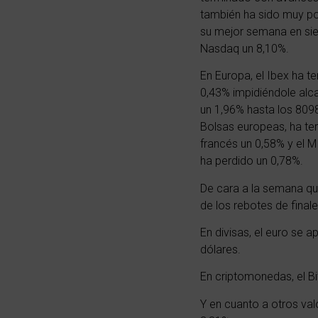
también ha sido muy po
su mejor semana en si
Nasdaq un 8,10%.
En Europa, el Ibex ha t
0,43% impidiéndole alca
un 1,96% hasta los 809
Bolsas europeas, ha te
francés un 0,58% y el MI
ha perdido un 0,78%.
De cara a la semana qu
de los rebotes de fina
En divisas, el euro se 
dólares.
En criptomonedas, el Bi
Y en cuanto a otros valo