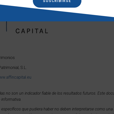
SUSCRIBIRSE
rimonios
atrimonial, S.L.
w.affincapital.eu
das no son un indicador fiable de los resultados futuros. Este do
 informativa.
es específicos que pudiera haber no deben interpretarse como un