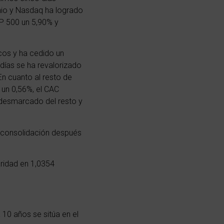
nio y Nasdaq ha logrado
P 500
un 5,90% y
ncos y ha cedido un
 días se ha revalorizado
n cuanto al resto de
 un 0,56%, el CAC
ha desmarcado del resto y
e consolidación después
aridad en 1,0354
 10 años se sitúa en el