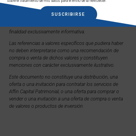
sobre el tratamiento de mis datos para el envío de la newsletter.
SUSCRIBIRSE
Las rentabilidades pasadas no son un indicador fiable de
los resultados futuros. Este documento tiene una
finalidad exclusivamente informativa.
Las referencias a valores específicos que pudiera haber
no deben interpretarse como una recomendación de
compra o venta de dichos valores y constituyen
menciones con carácter exclusivamente ilustrativo.
Este documento no constituye una distribución, una
oferta o una invitación para contratar los servicios de
Affin Capital Patrimonial, o una oferta para comprar o
vender o una invitación a una oferta de compra o venta
de valores o productos de inversión.