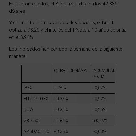
En criptomonedas, el Bitcoin se sitúa en los 42.835
dólares.
Y en cuanto a otros valores destacados, el Brent
cotiza a 78,29 y el interés del T-Note a 10 años se sitúa
en el 3,94%.
Los mercados han cerrado la semana de la siguiente
manera:
CIERRE
SEMANAL
ACUMULADO
ANUAL
IBEX
-0
,69%
-0,07%
EUROSTOXX
+0,37%
-0,92%
DOW
+0,34%
-0,26%
S&P 500
+1,84%
+0,29%
NASDAQ
100
+3,23%
-0,03%