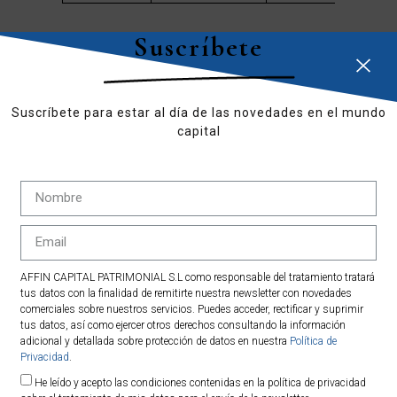
Suscríbete
Mas información en:
www.affincapital.eu/gestión-
patrimonial
Contacta con Affin
Suscríbete para estar al día de las novedades en el mundo
Capital:
www.affincapital.eu/contact
capital
AFFIN CAPITAL PATRIMONIAL S.L como responsable del tratamiento tratará
David Picó
tus datos con la finalidad de remitirte nuestra newsletter con novedades
comerciales sobre nuestros servicios. Puedes acceder, rectificar y suprimir
Agente de Grandes Patrimonios
tus datos, así como ejercer otros derechos consultando la información
adicional y detallada sobre protección de datos en nuestra
Política de
Socio – AFFIN Capital Patrimonial, S.L.
Privacidad
.
He leído y acepto las condiciones contenidas en la política de privacidad
info@affincapital.eu
|
www.affincapital.eu