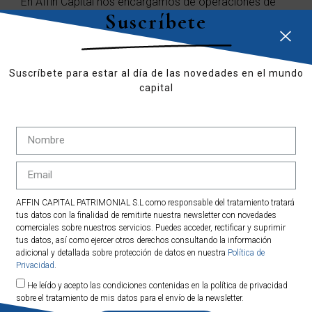
En Affin Capital nos encargamos de operaciones de
Suscríbete
inversión tradicional, fondos de inversión, planes de
pensiones, gestión delegada, asesoramiento a nivel
fiscal, patrimonial, seguros de vida, ISR (acrónimo de
Inversiones Socialmente Responsables), relacionadas
Suscríbete para estar al día de las novedades en el mundo
con el plano hipotecario, de eficiencia energética,
capital
microcréditos..
En definitiva, la máxima de Affin Capital es orientar las
carteras para preservar y hacer crecer el capital de los
clientes y calibrar las oportunidades de inversión de
forma que se extraiga el máximo potencial de
inversión con el mínimo riesgo posible. ¿Quieres más
AFFIN CAPITAL PATRIMONIAL S.L como responsable del tratamiento tratará
información?
tus datos con la finalidad de remitirte nuestra newsletter con novedades
comerciales sobre nuestros servicios. Puedes acceder, rectificar y suprimir
tus datos, así como ejercer otros derechos consultando la información
adicional y detallada sobre protección de datos en nuestra
Política de
Privacidad
.
He leído y acepto las condiciones contenidas en la política de privacidad
sobre el tratamiento de mis datos para el envío de la newsletter.