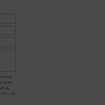
ará tus
acceder,
ndo la
olítica de