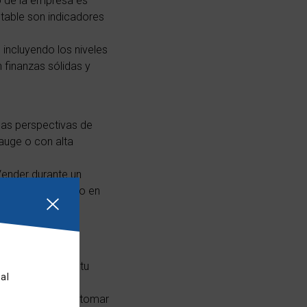
o de la empresa es
stable son indicadores
, incluyendo los niveles
n finanzas sólidas y
las perspectivas de
 auge o con alta
Vender durante un
ntras que hacerlo en
a futuro es
versiones, vender tu
al
resa te ayudará a tomar