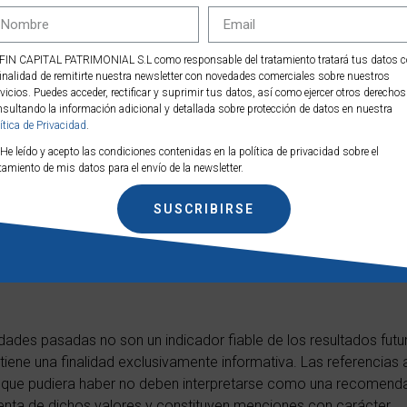
rmada. ¿Buscas maximizar ganancias, consolidar logros o reorien
ir un buen asesoramiento:
FIN CAPITAL PATRIMONIAL S.L como responsable del tratamiento tratará tus datos 
o de profesionales en finanzas, derecho y fusiones y adquisici
finalidad de remitirte nuestra newsletter con novedades comerciales sobre nuestros
oceso. Su conocimiento especializado te ayudará a:
vicios. Puedes acceder, rectificar y suprimir tus datos, así como ejercer otros derechos
sultando la información adicional y detallada sobre protección de datos en nuestra
ación precisa de la empresa
ítica de Privacidad
.
adores potenciales
He leído y acepto las condiciones contenidas en la política de privacidad sobre el
mplejidades legales y fiscales
tamiento de mis datos para el envío de la newsletter.
res condiciones de venta
SUSCRIBIRSE
ocimiento especializado de un equipo profesional te guiarán a tr
 el valor de tu negocio, permitiéndote alcanzar tus objetivos fi
s importante,
contacta con Affin Capital.
idades pasadas no son un indicador fiable de los resultados futu
ene una finalidad exclusivamente informativa. Las referencias 
 que pudiera haber no deben interpretarse como una recomend
nta de dichos valores y constituyen menciones con carácter