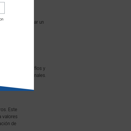
tar tu carrera?
con
ones puede aportar un
avés de los desafíos y
nancieros y personales.
ros. Este
a valores
ación de