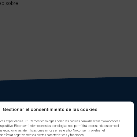
dad sobre
Gestionar el consentimiento de las cookies
ores experiencias, utilizamos tecnologías como las cookies para almacenar y/o acceder a
ispositivo. El consentimiento de estas tecnologías nos permitirá procesar datos como el
vegación o las identificaciones únicas en este sitio. No consentir o retirar el
e afectar negativamente a ciertas características y funciones.