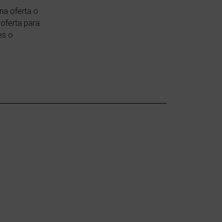
na oferta o
 oferta para
es o