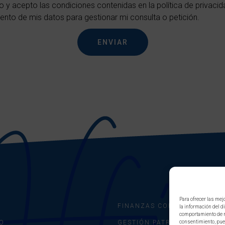
do y acepto las condiciones contenidas en la política de privaci
iento de mis datos para gestionar mi consulta o petición.
ENVIAR
Para ofrecer las mej
O
FINANZAS CORPORATIVAS
la información del d
comportamiento de na
O
GESTIÓN PATRIMONIAL
consentimiento, pued