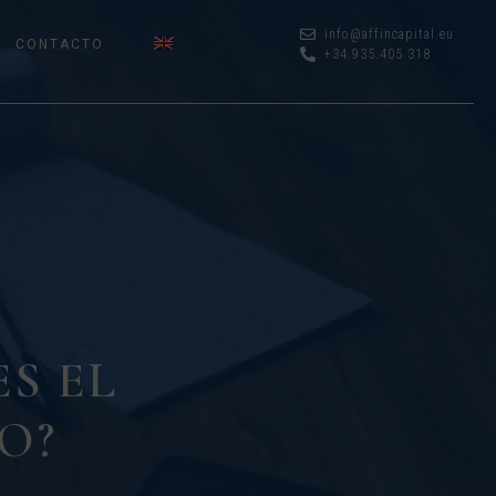
info@affincapital.eu
CONTACTO
+34.935.405.318
ES EL
O?