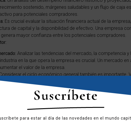
ca:
Un análisis del desempeño financiero histórico y proyectad
recimiento sostenido, márgenes saludables y un flujo de caja e
ractivo para potenciales compradores.
a:
Es crucial evaluar la situación financiera actual de la empresa
ctura de capital y la disponibilidad de efectivo. Una empresa co
a genera mayor confianza entre los potenciales compradores.
tor:
mercado:
Analizar las tendencias del mercado, la competencia y 
 industria en la que opera la empresa es crucial. Un mercado en
mentar el valor de la empresa.
Considerar el ciclo económico general también es importante. 
sión económica puede generar un precio de venta más alto, mie
ía dificultar la obtención de una valoración adecuada.
Suscríbete
profesionales:
les:
Reflexionar sobre tus objetivos personales y profesionales 
scas jubilarte, iniciar un nuevo emprendimiento o diversificar in
uscríbete para estar al día de las novedades en el mundo capit
r la estrategia adecuada.
 venta:
Identificar las razones que te impulsan a vender la emp