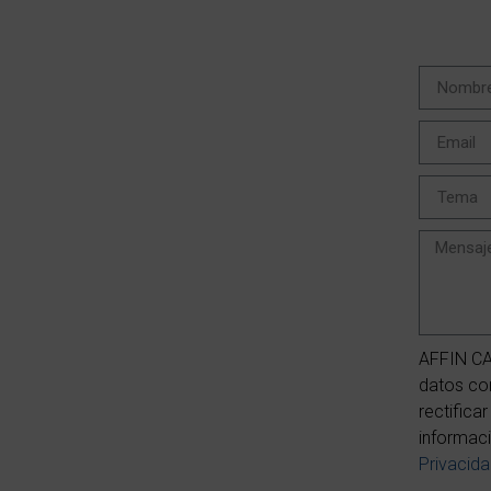
AFFIN CA
datos con
rectifica
informaci
Privacid