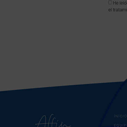
He leí
el tratam
INICI
EQUIP