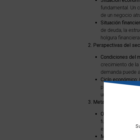
Situación económi
fundamental. Un c
de un negocio at
Situación financier
de deuda, la estru
holgura financier
2. Perspectivas del sec
Condiciones del 
crecimiento de la
demanda puede au
Ciclo económico:
período de expan
una recesión podr
3. Metas personales y 
Objetivos persona
fundamental. Si bu
S
empresa podría se
Motivación para la