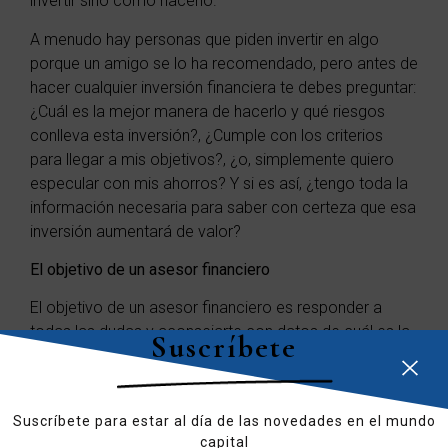
invertir sino cómo hacerlo.
A menudo hay personas que piden invertir en algo
porque un amigo se lo ha recomendado, pero antes de
hacer cualquier inversión financiera te debes preguntar:
¿Cuál es la mejor manera de hacerlo y qué riesgos
conlleva esta inversión?, ¿Cumple con los criterios
para llegar a mis objetivos?, ¿o, simplemente quiero
especular con mis ahorros? Y si es así, ¿tengo toda la
información necesaria para saber con certeza que esa
inversión aumentará de valor?
El objetivo de un asesor financiero
El objetivo de un asesor financiero es responder a
todas las dudas y aconsejarte con datos de cuál es la
Suscríbete
mejor inversión. Sin duda alguna son muchas
preguntas para responder y sin la ayuda de un experto
en inversiones y en financiación las probabilidades de
Suscríbete para estar al día de las novedades en el mundo
pérdida son muy elevadas.
capital