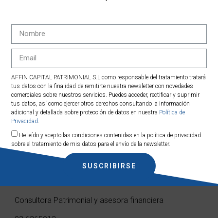
Por otro lado, está el seguimiento de la inversión, que
alguien nos vaya explicando cómo están mis
inversiones y si hay que hacer algún cambio o
mantenerlo tal y como está.
La economía y los mercados son vivos y por lo tanto
también tenemos que adaptar nuestras inversiones si
AFFIN CAPITAL PATRIMONIAL S.L como responsable del tratamiento tratará
fuera necesario, en este sentido la ayuda de un
tus datos con la finalidad de remitirte nuestra newsletter con novedades
comerciales sobre nuestros servicios. Puedes acceder, rectificar y suprimir
profesional es clave para ello.
tus datos, así como ejercer otros derechos consultando la información
adicional y detallada sobre protección de datos en nuestra
Política de
Es importante ahorrar e invertir el dinero para que se
Privacidad
.
mueva y crezca, pero no a cualquier precio. No
He leído y acepto las condiciones contenidas en la política de privacidad
inviertas al azar y consulta con Affin Capital y nuestro
sobre el tratamiento de mis datos para el envío de la newsletter.
servició de
gestión patrimonial
, expertos en
asesoramiento financiero.
SUSCRIBIRSE
Meritxell de Visa
Consultora Patrimonial y asesora financiera