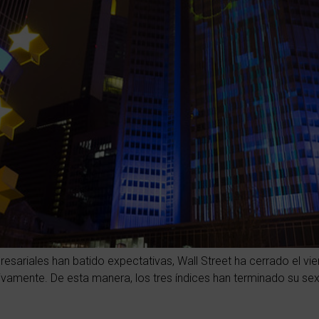
sariales han batido expectativas, Wall Street ha cerrado el vi
amente. De esta manera, los tres índices han terminado su se