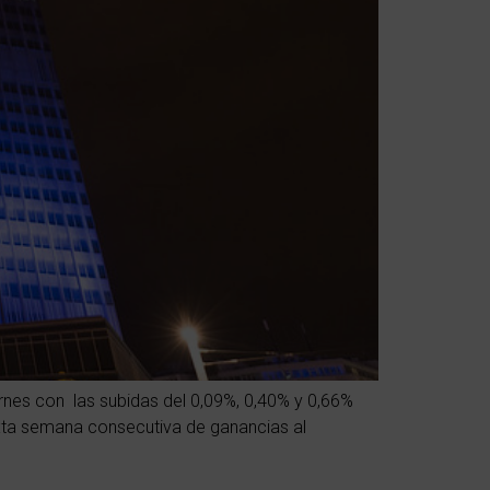
ernes con las subidas del 0,09%, 0,40% y 0,66%
xta semana consecutiva de ganancias al