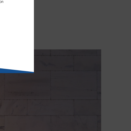
con
 Y