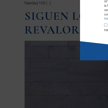
AF
Nasdaq 100 […]
la 
ser
SIGUEN LOS R
con
Pol
REVALORIZAC
tra