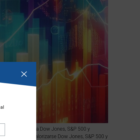
al
 0,90% y 1,22% para Dow Jones, S&P 500 y
ganancias al revalorizarse Dow Jones, S&P 500 y