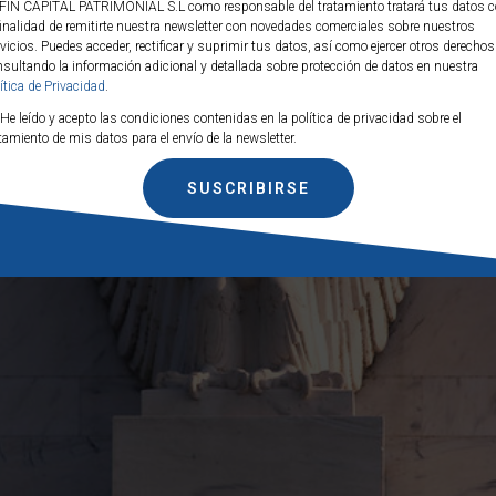
FIN CAPITAL PATRIMONIAL S.L como responsable del tratamiento tratará tus datos 
finalidad de remitirte nuestra newsletter con novedades comerciales sobre nuestros
vicios. Puedes acceder, rectificar y suprimir tus datos, así como ejercer otros derechos
ECORTES DE TIPOS
sultando la información adicional y detallada sobre protección de datos en nuestra
ítica de Privacidad
.
IONES
He leído y acepto las condiciones contenidas en la política de privacidad sobre el
tamiento de mis datos para el envío de la newsletter.
SUSCRIBIRSE