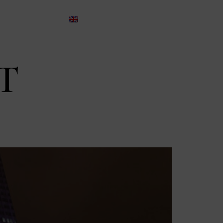
info@affincapital.eu
CONTACTO
+34.935.405.318
T