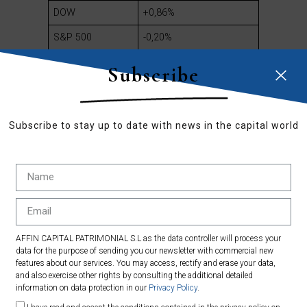
DOW
+0,86%
S&P 500
-0,20%
NASDAQ
-1,94%
Subscribe
Mas información en:
www.affincapital.eu/gestión-
patrimonial
Subscribe to stay up to date with news in the capital world
Contacta con Affin Capital:
www.affincapital.eu/contact
AFFIN CAPITAL PATRIMONIAL S.L as the data controller will process your
data for the purpose of sending you our newsletter with commercial new
features about our services. You may access, rectify and erase your data,
and also exercise other rights by consulting the additional detailed
information on data protection in our
Privacy Policy
.
David Picó