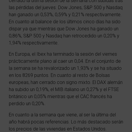
cerrado la última sesión de la semana con subidas tras
las pérdidas del jueves. Dow Jones,
S&P 500
y Nasdaq
han ganado un 0,53%, 0,59% y 0,21% respectivamente.
En cuanto al balance de los últimos cinco días ha sido
dispar ya que mientras que Dow Jones ha ganado un
0,86%,
S&P 500
y Nasdaq han retrocedido un 0,20% y
1,94% respectivamente.
En Europa, el Ibex ha terminado la sesión del viernes
prácticamente plano al caer un 0,04. En el conjunto de
la semana se ha revalorizado un 1,93% y se ha situado
en los 8269 puntos. En cuanto al resto de Bolsas
europeas, han cerrado con signo mixto. El DAX alemán
ha subido un 0,19%, el MIB italiano un 0,27% y el FTSE
británico un 0,05% mientras que el CAC francés ha
perdido un 0,20%.
En cuanto a la semana que viene, al ser la última del
año habrá pocas referencias. Lo más destacado serán
los precios de las viviendas en Estados Unidos.